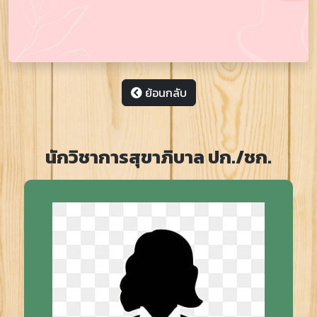
ย้อนกลับ
นักวิชาการสุขาภิบาล ปก./ชก.