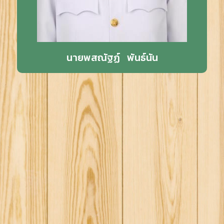
นายพสณัฐฏ์ พันธ์นัน