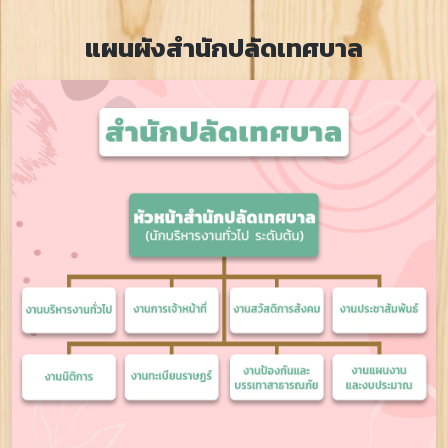
แผนผังสำนักปลัดเทศบาล