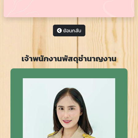
ย้อนกลับ
เจ้าพนักงานพัสดุชำนาญงาน