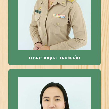
นางสาวนฤมล ทองแฉล้ม