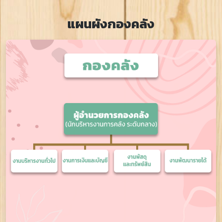
แผนผังกองคลัง