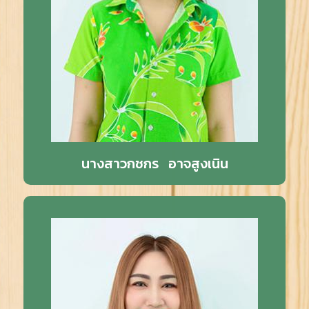
นางสาวกชกร อาจสูงเนิน