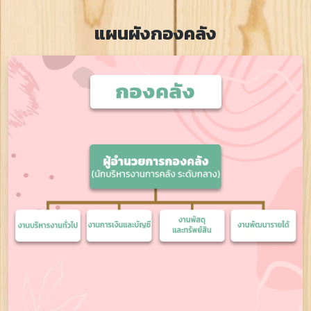
แผนผังกองคลัง