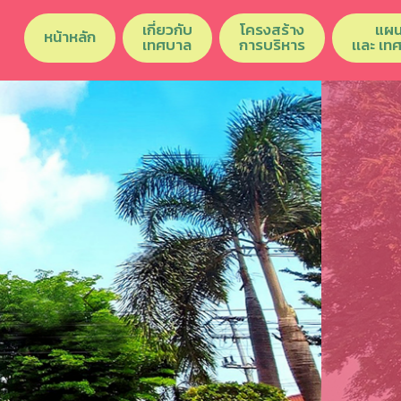
เกี่ยวกับ
โครงสร้าง
แผน
หน้าหลัก
เทศบาล
การบริหาร
เเละ เท
Previous