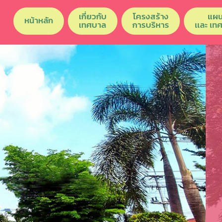
เกี่ยวกับ
โครงสร้าง
แผน
หน้าหลัก
เทศบาล
การบริหาร
เเละ เท
Previous