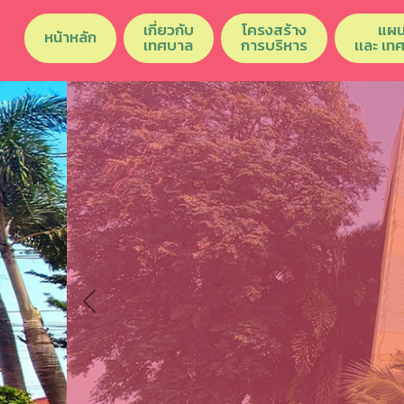
เกี่ยวกับ
โครงสร้าง
แผน
หน้าหลัก
เทศบาล
การบริหาร
เเละ เท
Previous