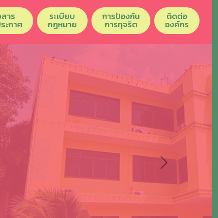
วสาร
ระเบียบ
การป้องกัน
ติดต่อ
ประกาศ
กฎหมาย
การทุจริต
องค์กร
Next