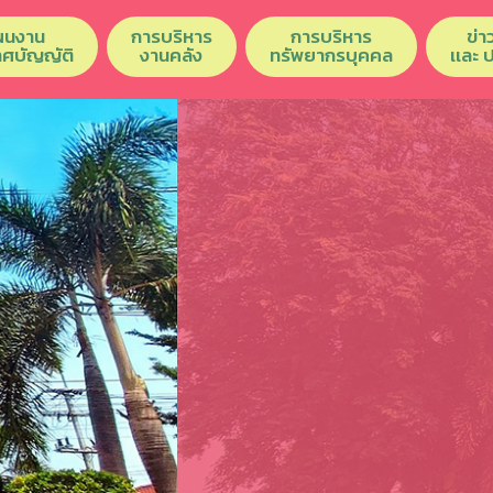
ผนงาน
การบริหาร
การบริหาร
ข่า
เทศบัญญัติ
งานคลัง
ทรัพยากรบุคคล
เเละ 