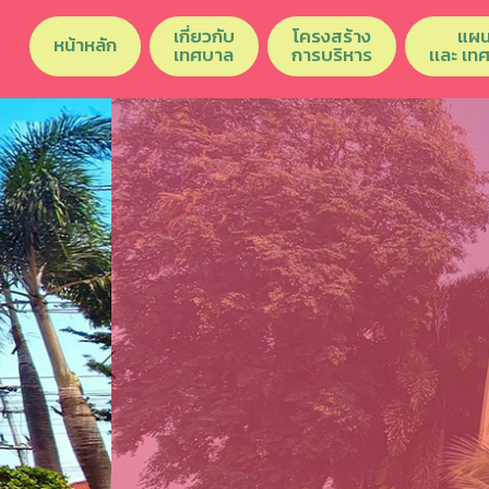
เกี่ยวกับ
โครงสร้าง
แผน
หน้าหลัก
เทศบาล
การบริหาร
เเละ เท
Previous