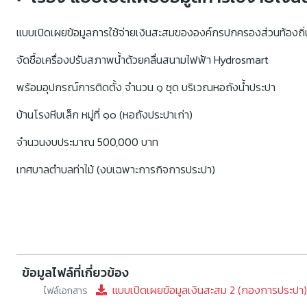
แบบเปิดเผยข้อมูลการใช้จ่ายเงินสะสมขององค์กรปกครองส่วนท้องถิ
จัดซื้อเครื่องปรับสภาพน้ำด้วยคลื่นสนามไฟฟ้า Hydrosmart
พร้อมอุปกรณ์การติดตั้ง จำนวน ๑ ชุด บริเวณหอถังน้ำประปา
บ้านโรงหีบเล็ก หมู่ที่ ๑๐ (หอถังประปาเก่า)
จำนวนงบประมาณ 500,000 บาท
เทศบาลตำบลท่าไม้ (งบเฉพาะการกิจการประปา)
ข้อมูลไฟล์ที่เกี่ยวข้อง
แบบเปิดเผยข้อมูลเงินสะสม 2 (กองการประปา)
ไฟล์เอกสาร