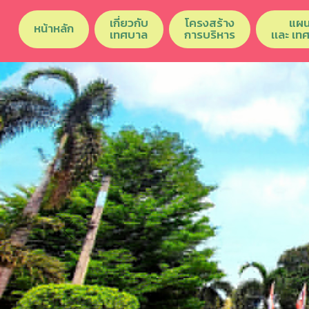
เกี่ยวกับ
โครงสร้าง
แผน
หน้าหลัก
เทศบาล
การบริหาร
เเละ เท
Previous