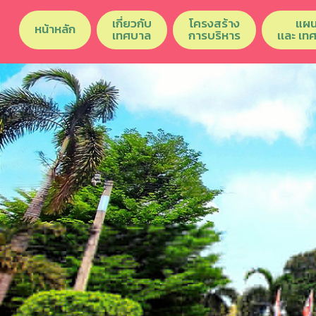
เกี่ยวกับ
โครงสร้าง
แผน
หน้าหลัก
เทศบาล
การบริหาร
เเละ เท
Previous