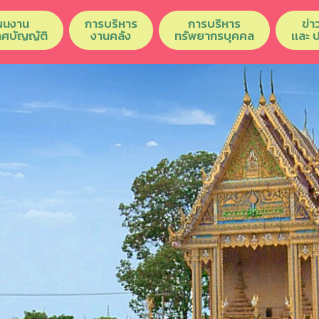
ผนงาน
การบริหาร
การบริหาร
ข่า
เทศบัญญัติ
งานคลัง
ทรัพยากรบุคคล
เเละ 