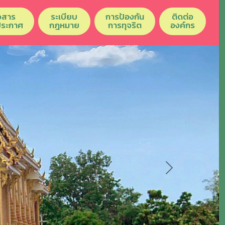
วสาร
ระเบียบ
การป้องกัน
ติดต่อ
ประกาศ
กฎหมาย
การทุจริต
องค์กร
Next