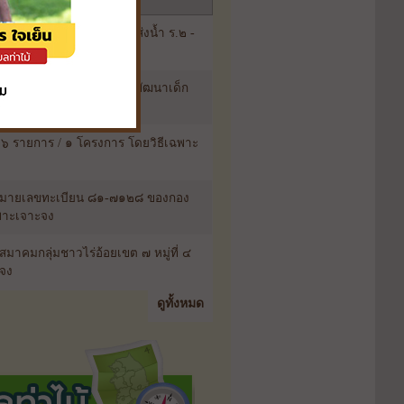
ชและผักตบชวาบริเวณคลองส่งน้ำ ร.๒ -
ดยวิธีเฉพาะเจาะจง
รสอน(รายหัว)) สำหรับศูนย์พัฒนาเด็ก
เจาะจง
 ๖ รายการ / ๑ โครงการ โดยวิธีเฉพาะ
 หมายเลขทะเบียน ๘๑-๗๑๒๘ ของกอง
พาะเจาะจง
าคมกลุ่มชาวไร่อ้อยเขต ๗ หมู่ที่ ๔
ะจง
ดูทั้งหมด