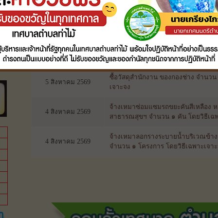
จ้างเหมารถบรรทุกสิบล้อเพื่อขนวัชพื
6 สิงหาคม 2569
๖ ช ท่าผา - บางแก้ว จำนวน ๑ งาน โ
ซื้อ วัสดุการศึกษา (ค่าจัดการเรียนกา
5 สิงหาคม 2569
เล็กเทศบาลตำบลท่าไม้ โดยวิธีเฉพาะ
ซื้อวัสดุสำนักงาน ของกองช่าง จำนวน
5 สิงหาคม 2569
เจาะจง
จ้างเหมาซ่อมแซมรถขยะคันสีเหลือง
4 สิงหาคม 2569
สาธารณสุขฯ จำนวน ๑ คัน โดยวิธีเฉ
จ้างเหมาลอกรางระบายน้ำบริเวณข้างสม
4 สิงหาคม 2569
จำนวน ๑ โครงการ โดยวิธีเฉพาะเจา