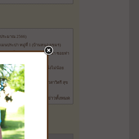
ีงบประมาณ 2566)
อเมนประปา หมู่ที่ 1 (บ้านหนองเขมร)
างระบายน้ำพร้อมวางท่อระบายน้ำ ซอยท่า
้น แบบไม่ประจำทางขนาดที่นั่งไม่น้อย
่ที่ 10 บริเวณซอยบ้านนางสาวสาวิตรี สุข
อ่านข่าวทั้งหมด
วข้อ