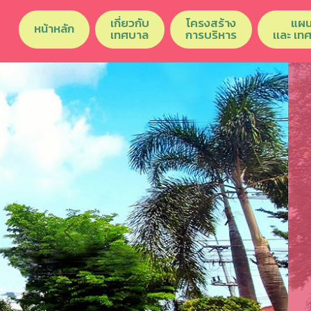
เกี่ยวกับ
โครงสร้าง
แผน
หน้าหลัก
เทศบาล
การบริหาร
เเละ เท
Previous