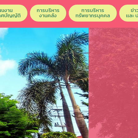
ผนงาน
การบริหาร
การบริหาร
ข่า
เทศบัญญัติ
งานคลัง
ทรัพยากรบุคคล
เเละ 