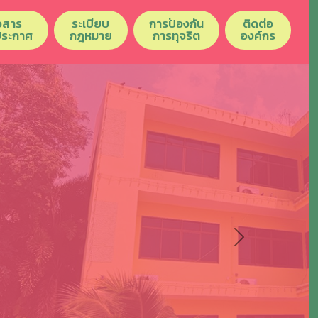
วสาร
ระเบียบ
การป้องกัน
ติดต่อ
ประกาศ
กฎหมาย
การทุจริต
องค์กร
Next