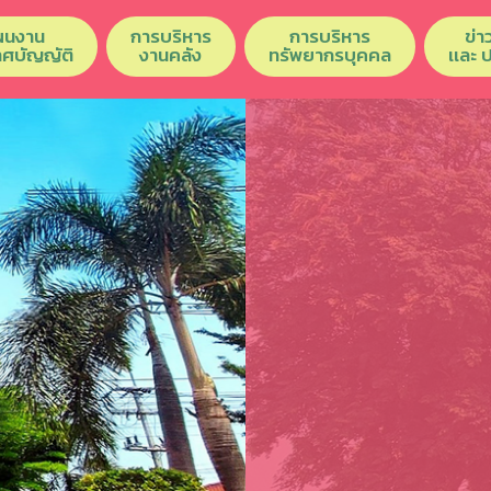
ผนงาน
การบริหาร
การบริหาร
ข่า
เทศบัญญัติ
งานคลัง
ทรัพยากรบุคคล
เเละ 